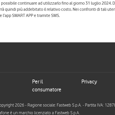
arà possibile continuare ad utilizzarlo fino al giorno 31 luglio 2024
rà quindi più addebitato il relativo costo. Nei confronti di tali uten
e l’app SMART APP e tramite SMS.
Per il
Privacy
consumatore
pyright 2026 - Ragione sociale: Fastweb S.p.A. - Partita IVA: 1
fone è un marchio licenziato a Fastweb S.p.A.