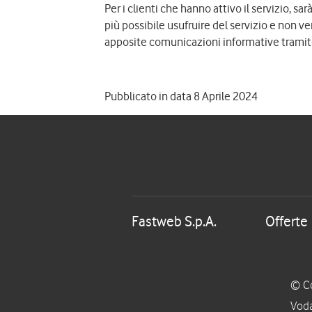
Per i clienti che hanno attivo il servizio, s
più possibile usufruire del servizio e non ver
apposite comunicazioni informative tramit
Pubblicato in data 8 Aprile 2024
Fastweb S.p.A.
Offerte
© Co
Voda