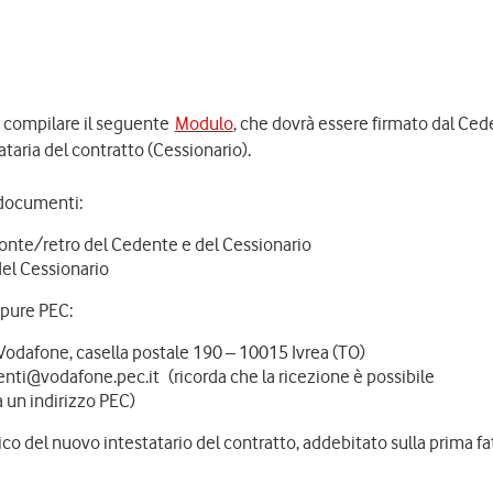
 e compilare il seguente
Modulo
, che dovrà essere firmato dal Ced
taria del contratto (Cessionario).
 documenti:
ronte/retro del Cedente e del Cessionario
del Cessionario
ppure PEC:
Vodafone, casella postale 190 – 10015 Ivrea (TO)
ienti@vodafone.pec.it (ricorda che la ricezione è possibile
a un indirizzo PEC)
rico del nuovo intestatario del contratto, addebitato sulla prima fa