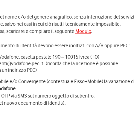
 del nome e/o del genere anagrafico, senza interruzione del servizi
 salvo nei casi in cui ciò risulti tecnicamente impossibile.
ssa, scaricare e compilare il seguente
Modulo
.
mento di identità devono essere inoltrati con A/R oppure PEC:
Vodafone, casella postale 190 – 10015 Ivrea (TO)
ienti@vodafone.pec.it (ricorda che la ricezione è possibile
a un indirizzo PEC)
Mobile e/o Convergente (contestuale Fisso+Mobile) la variazione 
odafone
.
o OTP via SMS sul numero oggetto di subentro.
el nuovo documento di identità.