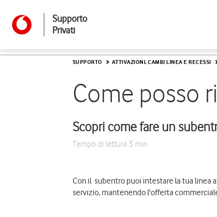
Supporto
Privati
SUPPORTO
ATTIVAZIONI, CAMBI LINEA E RECESSI
Come posso ri
Scopri come fare un subentr
Tempo di lettura
3 min
Con il  subentro puoi intestare la tua linea 
servizio, mantenendo l'offerta commerciale i