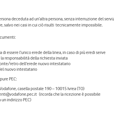
 persona deceduta ad un’altra persona, senza interruzione del servi
 salvo nei casi in cui ciò risulti tecnicamente impossibile.
ocumenti:
a di essere l’unico erede della linea, in caso di più eredi serve
a responsabilità della richiesta inviata
ronte/retro dell’erede nuovo intestatario
del nuovo intestatario
ppure PEC:
Vodafone, casella postale 190 – 10015 Ivrea (TO)
ienti@vodafone.pec.it (ricorda che la ricezione è possibile
a un indirizzo PEC)