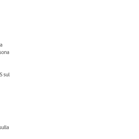
ra
rsona
S sul
sulla