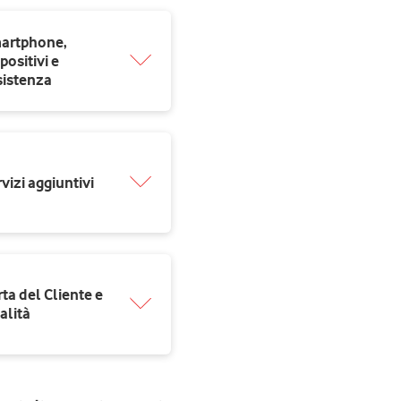
artphone,
positivi e
sistenza
vizi aggiuntivi
rta del Cliente e
alità