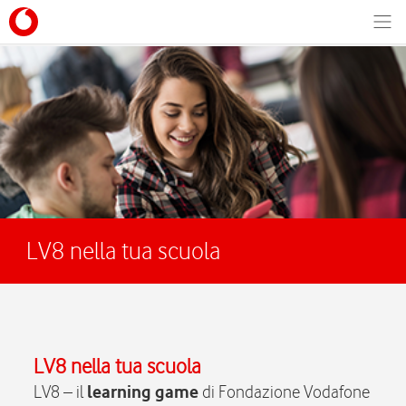
Men
LV8 nella tua scuola
LV8 nella tua scuola
LV8 – il
learning game
di Fondazione Vodafone