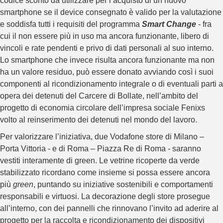
codice sconto da utilizzare per l’acquisto di un nuovo
smartphone se il device consegnato è valido per la valutazione
e soddisfa tutti i requisiti del programma
Smart Change
- fra
cui il non essere più in uso ma ancora funzionante, libero di
vincoli e rate pendenti e privo di dati personali al suo interno.
Lo smartphone che invece risulta ancora funzionante ma non
ha un valore residuo, può essere donato avviando così i suoi
componenti al ricondizionamento integrale o di eventuali parti a
opera dei detenuti del Carcere di Bollate, nell’ambito del
progetto di economia circolare dell’impresa sociale Fenixs
volto al reinserimento dei detenuti nel mondo del lavoro.
Per valorizzare l’iniziativa, due Vodafone store di Milano –
Porta Vittoria - e di Roma – Piazza Re di Roma - saranno
vestiti interamente di green. Le vetrine ricoperte da verde
stabilizzato ricordano come insieme si possa essere ancora
più
green
, puntando su iniziative sostenibili e comportamenti
responsabili e virtuosi. La decorazione degli store prosegue
all’interno, con dei pannelli che rinnovano l’invito ad aderire al
progetto per la raccolta e ricondizionamento dei dispositivi