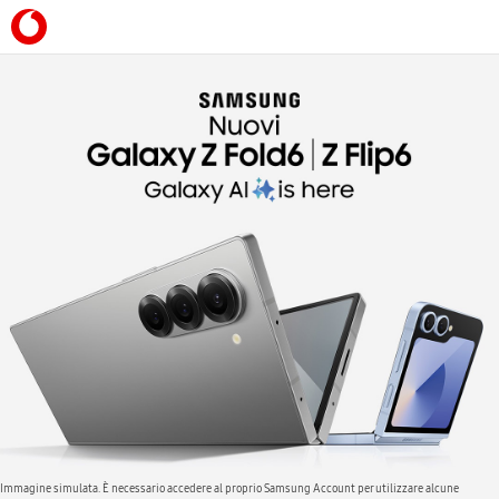
Immagine simulata. È necessario accedere al proprio Samsung Account per utilizzare alcune