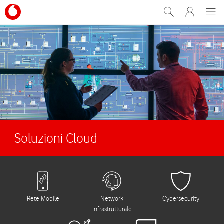
link
link
Men
Accedi
Registrati
Soluzioni Cloud
Rete Mobile
Network
Cybersecurity
Infrastrutturale