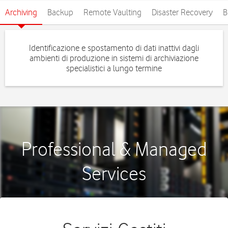
Archiving
Backup
Remote Vaulting
Disaster Recovery
B
Identificazione e spostamento di dati inattivi dagli
ambienti di produzione in sistemi di archiviazione
specialistici a lungo termine
Professional & Managed
Services